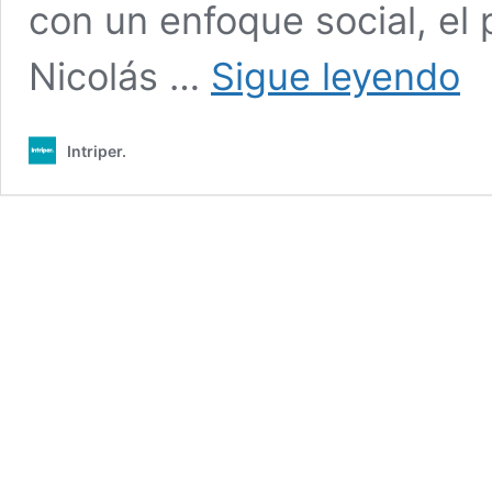
con un enfoque social, el 
Con
Nicolás …
Sigue leyendo
«la
otra
Bue
Intriper.
Aire
un
reco
por
el
turi
alte
más
allá
del
circu
trad