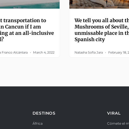
 transportation to
We tell you all about t
in Cancun if I am
Mushrooms of Seville,
ing at an all-inclusive
unmissable place in t
l?
Spanish city
a Franco Alcántara
March 4, 2022
Natasha Sofía Jara
February 18, 
DESTINOS
VIRAL
África
Cómete el 