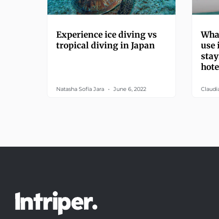
Experience ice diving vs
What
tropical diving in Japan
use 
stay
hote
Natasha Sofía Jara
June 6, 2022
Claudi