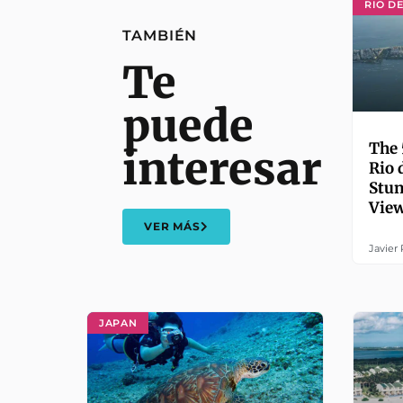
RIO D
TAMBIÉN
Te
puede
The 
interesar
Rio 
Stu
Vie
VER MÁS
Javier
JAPAN