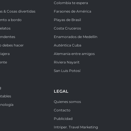
Colombia te espera
as & Cosas divertidas
Faraones de América
ento a bordo
Playas de Brasil
Relatos
Costa Cruceros
endentes
Enamorados de Medellín
o debes hacer
Auténtica Cuba
iajera
Alemania entre amigos
ente
Riviera Nayarit
k
San Luis Potosí
g
LEGAL
ntables
Quienes somos
cnología
Contacto
Publicidad
Intriper. Travel Marketing