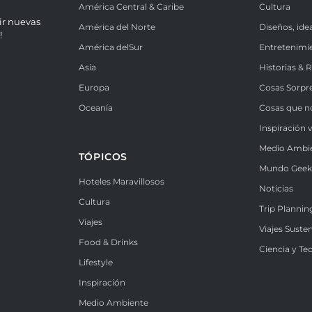
América Central & Caribe
Cultura
ir nuevas
América del Norte
Diseños, ide
!
América delSur
Entretenimi
Asia
Historias & 
Europa
Cosas Sorpr
Oceanía
Cosas que n
Inspiración v
Medio Ambi
TÓPICOS
Mundo Gee
Hoteles Maravillosos
Noticias
Cultura
Trip Plannin
Viajes
Viajes Suste
Food & Drinks
Ciencia y Te
Lifestyle
Inspiración
Medio Ambiente