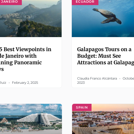
E JANEIRO
ECUADOR
5 Best Viewpoints in
Galapagos Tours on a
de Janeiro with
Budget: Must See
nning Panoramic
Attractions at Galapa
ws
Claudia Franco Alcántara
Octobe
 Ruiz
February 2, 2025
2023
SPAIN