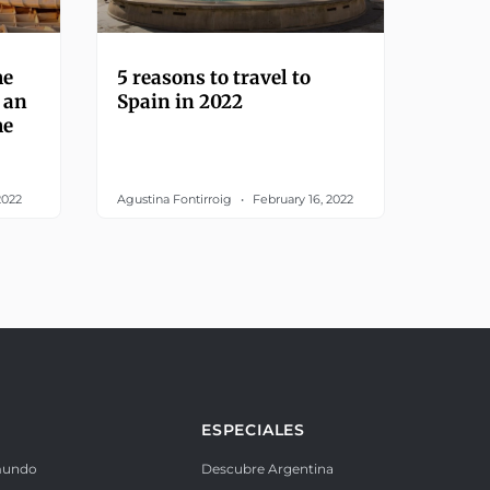
he
5 reasons to travel to
 an
Spain in 2022
he
2022
Agustina Fontirroig
February 16, 2022
ESPECIALES
mundo
Descubre Argentina