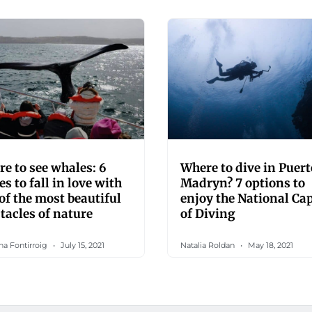
e to see whales: 6
Where to dive in Puert
es to fall in love with
Madryn? 7 options to
of the most beautiful
enjoy the National Cap
tacles of nature
of Diving
na Fontirroig
July 15, 2021
Natalia Roldan
May 18, 2021