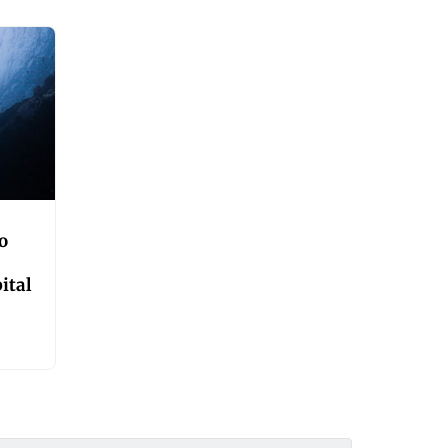
o
ital