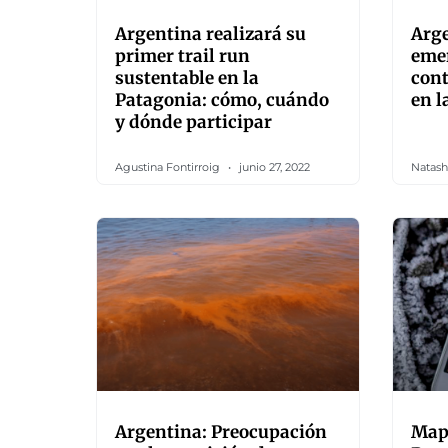
Argentina realizará su
Arge
primer trail run
emer
sustentable en la
cont
Patagonia: cómo, cuándo
en l
y dónde participar
Agustina Fontirroig
junio 27, 2022
Natash
Argentina: Preocupación
Mapa