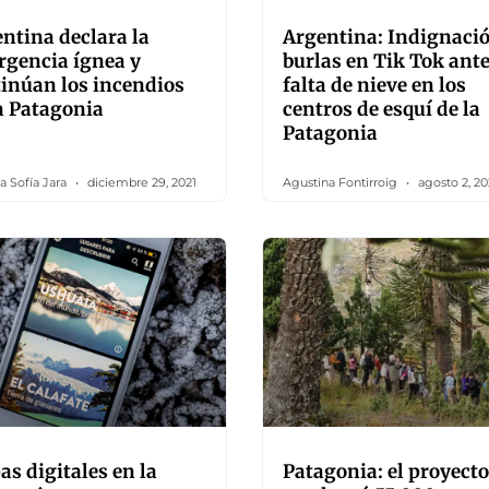
ntina declara la
Argentina: Indignació
gencia ígnea y
burlas en Tik Tok ante
inúan los incendios
falta de nieve en los
a Patagonia
centros de esquí de la
Patagonia
a Sofía Jara
diciembre 29, 2021
Agustina Fontirroig
agosto 2, 20
s digitales en la
Patagonia: el proyecto