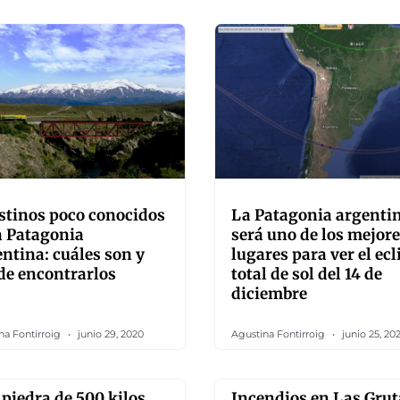
stinos poco conocidos
La Patagonia argenti
a Patagonia
será uno de los mejor
ntina: cuáles son y
lugares para ver el ecl
de encontrarlos
total de sol del 14 de
diciembre
na Fontirroig
junio 29, 2020
Agustina Fontirroig
junio 25, 20
piedra de 500 kilos
Incendios en Las Grut