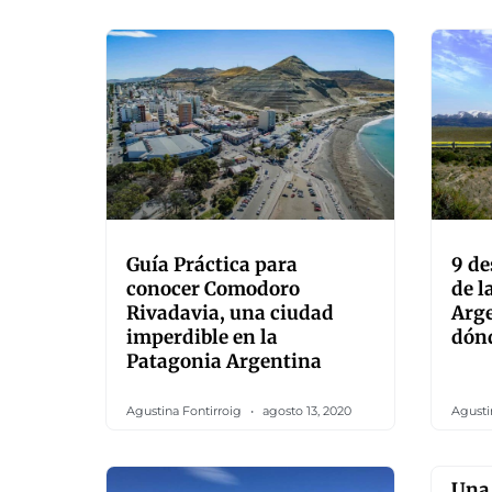
Guía Práctica para
9 de
conocer Comodoro
de l
Rivadavia, una ciudad
Arge
imperdible en la
dón
Patagonia Argentina
Agustina Fontirroig
agosto 13, 2020
Agusti
Una 