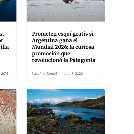
ia
Prometen esquí gratis si
or
Argentina gana el
illa
Mundial 2026: la curiosa
promoción que
revolucionó la Patagonia
, 2016
Josefina Bonari
junio 8, 2026