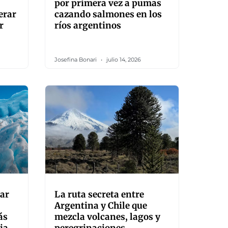
por primera vez a pumas
erar
cazando salmones en los
r
ríos argentinos
Josefina Bonari
julio 14, 2026
iar
La ruta secreta entre
Argentina y Chile que
ás
mezcla volcanes, lagos y