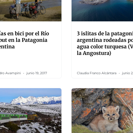
ías en bici por el Río
3 islitas de la patagon
ut en la Patagonia
argentina rodeadas p
entina
agua color turquesa (V
la Angostura)
dro Avampini
junio 19, 2017
Claudia Franco Alcántara
junio 2