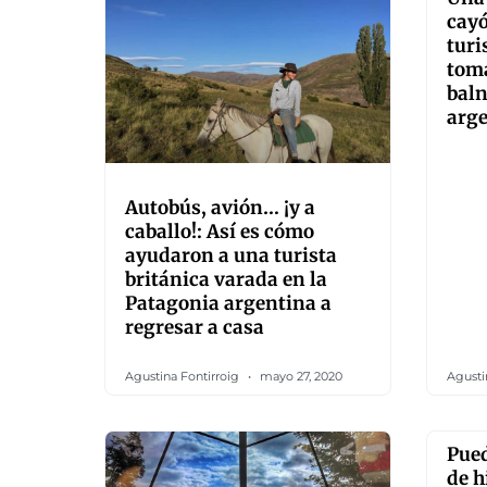
cay
turi
tom
baln
arg
Autobús, avión… ¡y a
caballo!: Así es cómo
ayudaron a una turista
británica varada en la
Patagonia argentina a
regresar a casa
Agustina Fontirroig
mayo 27, 2020
Agusti
Pued
de h