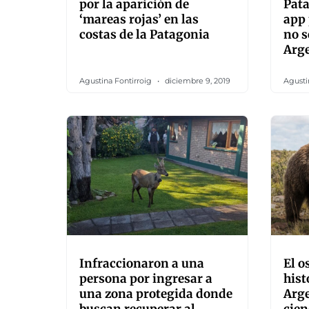
por la aparición de
Pata
‘mareas rojas’ en las
app 
costas de la Patagonia
no s
Arg
Agustina Fontirroig
diciembre 9, 2019
Agusti
Infraccionaron a una
El o
persona por ingresar a
hist
una zona protegida donde
Arge