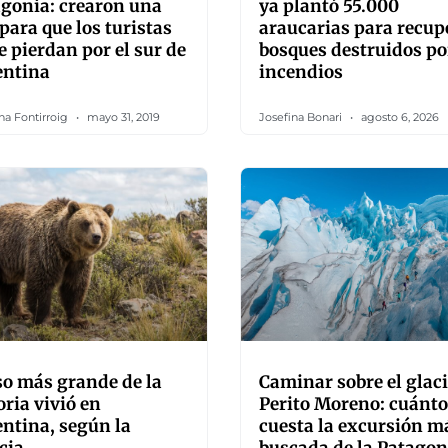
gonia: crearon una
ya plantó 55.000
para que los turistas
araucarias para recup
e pierdan por el sur de
bosques destruidos po
entina
incendios
na Fontirroig
mayo 31, 2019
Josefina Bonari
agosto 6, 2026
so más grande de la
Caminar sobre el glac
oria vivió en
Perito Moreno: cuánto
ntina, según la
cuesta la excursión m