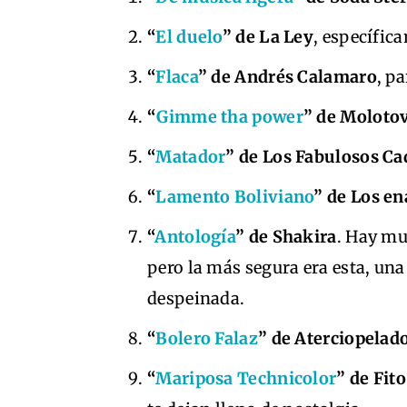
“
El duelo
” de La Ley
, específic
“
Flaca
” de Andrés Calamaro
, p
“
Gimme tha power
” de Moloto
“
Matador
” de Los Fabulosos Ca
“
Lamento Boliviano
” de Los en
“
Antología
” de Shakira
. Hay mu
pero la más segura era esta, una
despeinada.
“
Bolero Falaz
” de Aterciopelad
“
Mariposa Technicolor
” de Fit