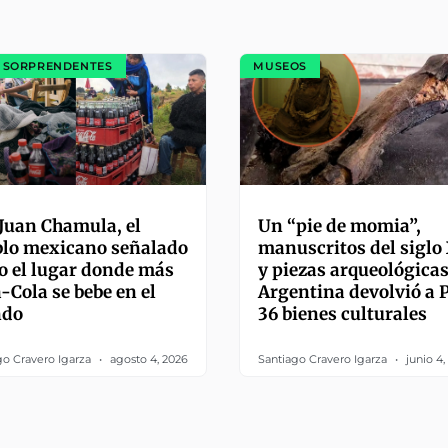
 SORPRENDENTES
MUSEOS
Juan Chamula, el
Un “pie de momia”,
lo mexicano señalado
manuscritos del siglo
 el lugar donde más
y piezas arqueológicas
-Cola se bebe en el
Argentina devolvió a 
do
36 bienes culturales
go Cravero Igarza
agosto 4, 2026
Santiago Cravero Igarza
junio 4,