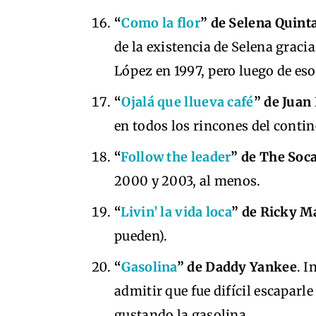
“
Como la flor
” de Selena Quinta
de la existencia de Selena gracia
López en 1997, pero luego de es
“
Ojalá que llueva café
” de Juan
en todos los rincones del contin
“
Follow the leader
” de The Soc
2000 y 2003, al menos.
“
Livin’ la vida loca
” de Ricky M
pueden).
“
Gasolina
” de Daddy Yankee
. I
admitir que fue difícil escaparle
gustando la gasolina.