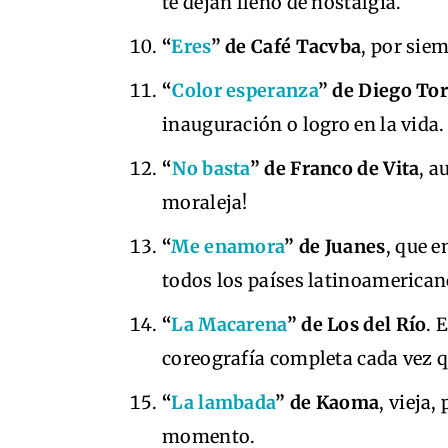
te dejan lleno de nostalgia.
“
Eres
” de Café Tacvba
, por sie
“
Color esperanza
” de Diego To
inauguración o logro en la vida.
“
No basta
” de Franco de Vita
, a
moraleja!
“
Me enamora
” de Juanes
, que 
todos los países latinoamerican
“
La Macarena
” de Los del Río
. 
coreografía completa cada vez 
“
La lambada
” de Kaoma
, vieja,
momento.