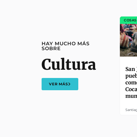
COSAS
HAY MUCHO MÁS
SOBRE
Cultura
San 
pueb
como
VER MÁS
Coca
mun
Santia