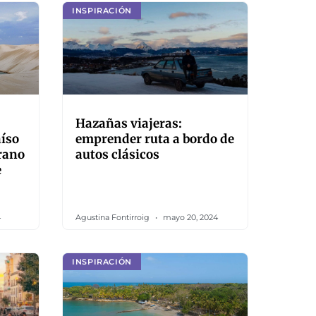
INSPIRACIÓN
Hazañas viajeras:
íso
emprender ruta a bordo de
rano
autos clásicos
e
4
Agustina Fontirroig
mayo 20, 2024
INSPIRACIÓN