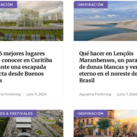
RACIÓN
INSPIRACIÓN
6 mejores lugares
Qué hacer en Lençóis
 conocer en Curitiba
Maranhenses, un para
ante una escapada
de dunas blancas y ve
cta desde Buenos
eterno en el noreste d
s
Brasil
na Fontirroig
julio 11, 2024
Agustina Fontirroig
junio 7, 202
OS & FESTIVALES
INSPIRACIÓN