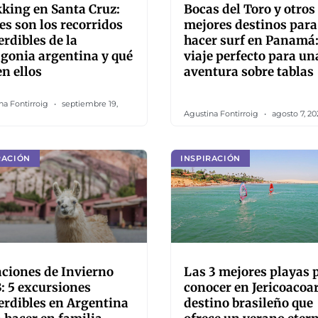
king en Santa Cruz:
Bocas del Toro y otros
es son los recorridos
mejores destinos para
rdibles de la
hacer surf en Panamá
gonia argentina y qué
viaje perfecto para un
en ellos
aventura sobre tablas
na Fontirroig
septiembre 19,
Agustina Fontirroig
agosto 7, 20
RACIÓN
INSPIRACIÓN
ciones de Invierno
Las 3 mejores playas 
: 5 excursiones
conocer en Jericoacoar
rdibles en Argentina
destino brasileño que