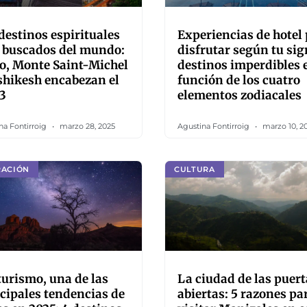
destinos espirituales
Experiencias de hotel
 buscados del mundo:
disfrutar según tu sig
o, Monte Saint-Michel
destinos imperdibles 
shikesh encabezan el
función de los cuatro
3
elementos zodiacales
na Fontirroig
marzo 28, 2025
Agustina Fontirroig
marzo 10, 2
RACIÓN
CULTURA
urismo, una de las
La ciudad de las puert
cipales tendencias de
abiertas: 5 razones pa