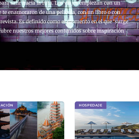
ara salir hacia la ruta. Los viajes empiezan con un
e te enamoraron de una película, con un libro o con
revista.
Es definido como el momento en el que ‘surge
scubre nuestros mejores contenidos sobre inspiración
RACIÓN
HOSPEDAJE