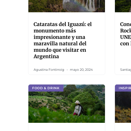
Cataratas del Iguazú: el
Conc
monumento más
Rock
impresionante y una
UNE
maravilla natural del
con 
mundo que visitar en
Argentina
Agustina Fontirroig
mayo 20, 2024
Santia
FOOD & DRINK
INSPI