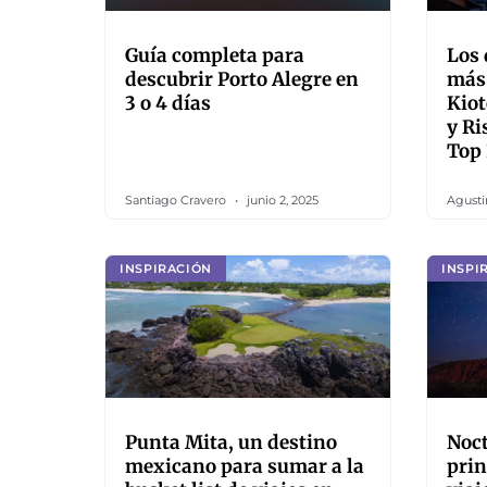
Guía completa para
Los 
descubrir Porto Alegre en
más
3 o 4 días
Kiot
y Ri
Top 
Santiago Cravero
junio 2, 2025
Agusti
INSPIRACIÓN
INSPI
Punta Mita, un destino
Noct
mexicano para sumar a la
prin