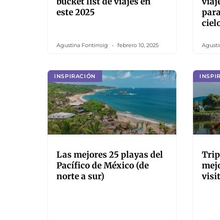
bucket list de viajes en
viaj
este 2025
para
ciel
Agustina Fontirroig
febrero 10, 2025
Agusti
INSPIRACIÓN
INSPI
Las mejores 25 playas del
Trip
Pacífico de México (de
mejo
norte a sur)
visi