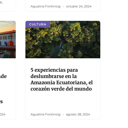
6,
Agustina Fontirroig
octubre 24, 2024
CULTURA
5 experiencias para
nde
deslumbrarse en la
Amazonia Ecuatoriana, el
corazón verde del mundo
es
2024
Agustina Fontirroig
agosto 28, 2024