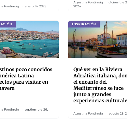
Agustina Fontirroig
diciembre 2
na Fontirroig
enero 14, 2025
2024
RACIÓN
INSPIRACIÓN
stinos poco conocidos
Qué ver en la Riviera
mérica Latina
Adriática italiana, do
ectos para visitar en
el encanto del
mavera
Mediterráneo se luce
junto a grandes
experiencias cultural
na Fontirroig
septiembre 26,
Agustina Fontirroig
agosto 29, 