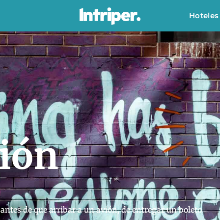
Hoteles
ción
ntes de que arribar a un avión, de entregar un boleto