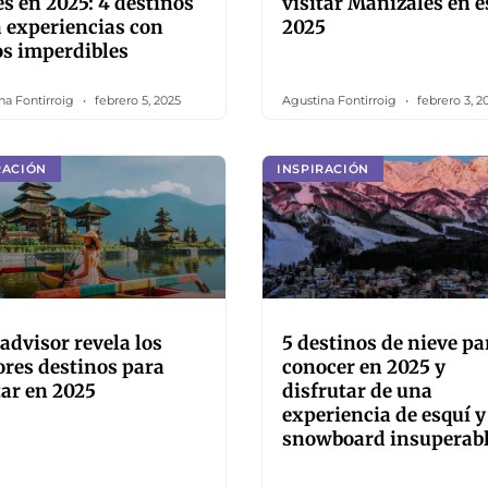
es en 2025: 4 destinos
visitar Manizales en e
 experiencias con
2025
os imperdibles
na Fontirroig
febrero 5, 2025
Agustina Fontirroig
febrero 3, 2
RACIÓN
INSPIRACIÓN
advisor revela los
5 destinos de nieve pa
res destinos para
conocer en 2025 y
tar en 2025
disfrutar de una
experiencia de esquí y
snowboard insuperab