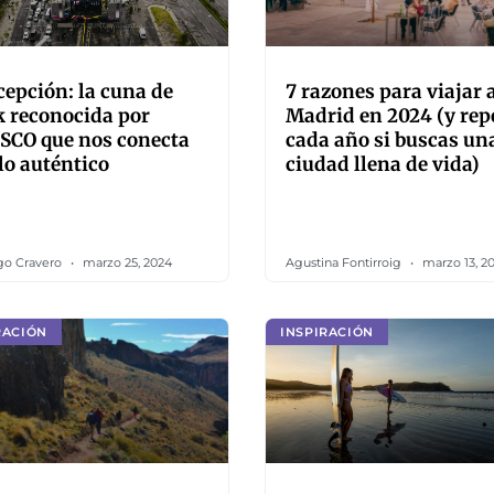
epción: la cuna de
7 razones para viajar 
 reconocida por
Madrid en 2024 (y rep
SCO que nos conecta
cada año si buscas un
lo auténtico
ciudad llena de vida)
go Cravero
marzo 25, 2024
Agustina Fontirroig
marzo 13, 2
RACIÓN
INSPIRACIÓN