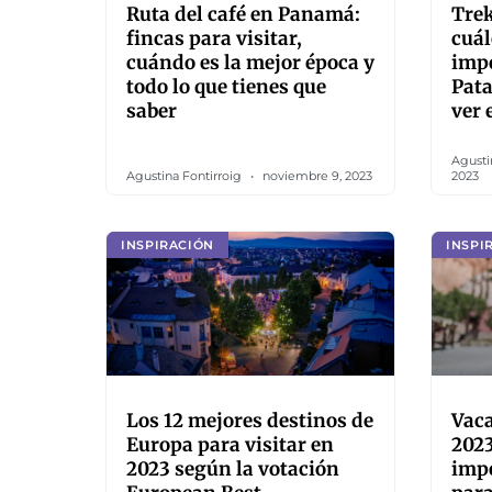
Ruta del café en Panamá:
Trek
fincas para visitar,
cuál
cuándo es la mejor época y
impe
todo lo que tienes que
Pata
saber
ver 
Agusti
Agustina Fontirroig
noviembre 9, 2023
2023
INSPIRACIÓN
INSPI
Los 12 mejores destinos de
Vaca
Europa para visitar en
2023
2023 según la votación
impe