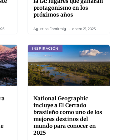
ste
la IA: lugares que ganarán
protagonismo en los
próximos años
025
Agustina Fontirroig
enero 21, 2025
INSPIRACIÓN
ra
National Geographic
incluye a El Cerrado
brasileño como uno de los
mejores destinos del
le
mundo para conocer en
2025