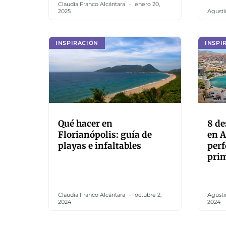
Claudia Franco Alcántara
enero 20,
2025
Agusti
INSPIRACIÓN
INSPI
Qué hacer en
8 de
Florianópolis: guía de
en A
playas e infaltables
perf
pri
Claudia Franco Alcántara
octubre 2,
Agusti
2024
2024