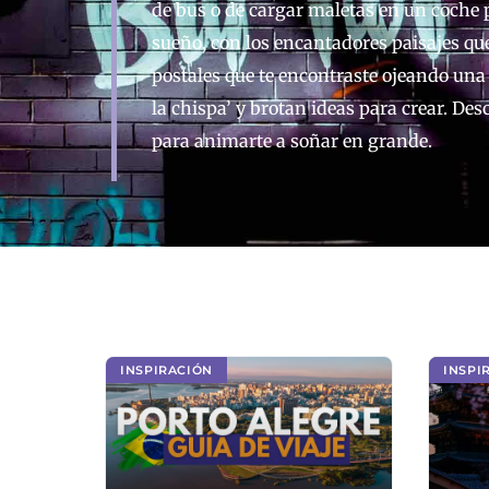
de bus o de cargar maletas en un coche p
sueño, con los encantadores paisajes qu
postales que te encontraste ojeando una 
la chispa’ y brotan ideas para crear. De
para animarte a soñar en grande.
INSPIRACIÓN
INSPI