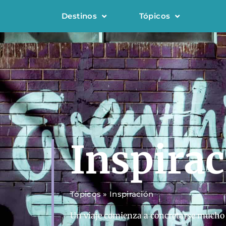
Destinos
Tópicos
Inspira
Tópicos
»
Inspiración
Un viaje comienza a concretarse mucho a