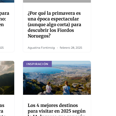
 para
¿Por qué la primavera es
no:
una época espectacular
en
(aunque algo corta) para
descubrir los Fiordos
Noruegos?
025
Agustina Fontirroig
febrero 28, 2025
INSPIRACIÓN
as
Los 4 mejores destinos
ra
para visitar en 2025 según