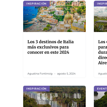
INSPIRACIÓN
INSPI
Los 3 destinos de Italia
Los 
más exclusivos para
para
conocer en este 2024
dur
dire
Aire
Agustina Fontirroig
agosto 5, 2024
Agusti
INSPIRACIÓN
EVENT