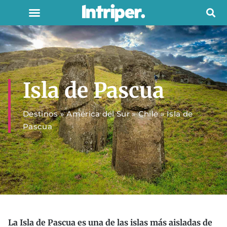
Isla de Pascua
Destinos
»
América del Sur
»
Chile
»
Isla de
Pascua
La Isla de Pascua es una de las islas más aisladas de