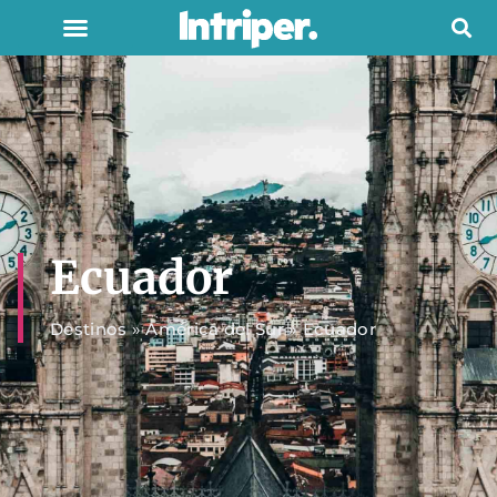
Ecuador
Destinos
»
América del Sur
»
Ecuador