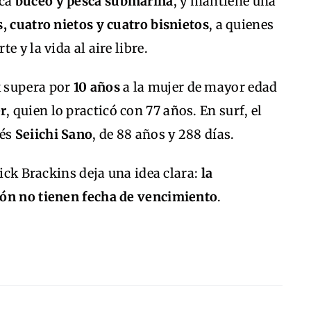
ica
buceo y pesca submarina
, y mantiene una
s, cuatro nietos y cuatro bisnietos
, a quienes
 y la vida al aire libre.
k supera por
10 años
a la mujer de mayor edad
r
, quien lo practicó con 77 años. En surf, el
nés
Seiichi Sano
, de 88 años y 288 días.
Rick Brackins deja una idea clara:
la
ión no tienen fecha de vencimiento
.