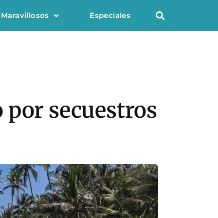
 Maravillosos
Especiales
go por secuestros