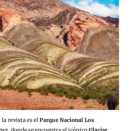
la revista es el
Parque Nacional Los
ruz
, donde se encuentra el icónico
Glaciar