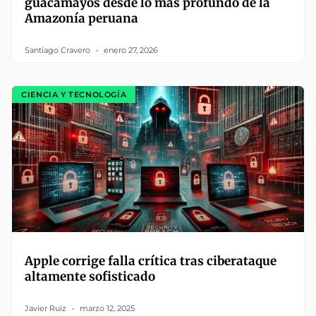
guacamayos desde lo más profundo de la
Amazonía peruana
Santiago Cravero
enero 27, 2026
CIENCIA Y TECNOLOGÍA
Apple corrige falla crítica tras ciberataque
altamente sofisticado
Javier Ruiz
marzo 12, 2025