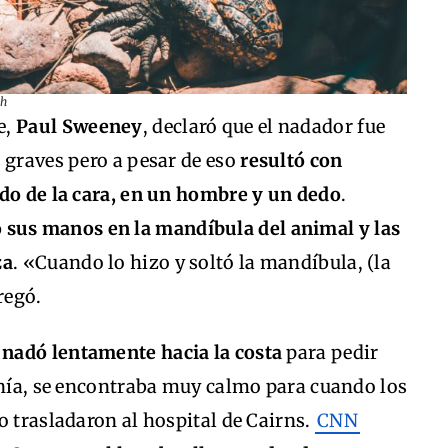
sh
e,
Paul Sweeney
, declaró que el nadador fue
 graves pero a pesar de eso
resultó con
ado de la cara, en un hombre y un dedo
.
 sus manos en la mandíbula del animal y las
za
. «Cuando lo hizo y soltó la mandíbula, (la
regó.
nadó lentamente hacia la costa
para pedir
enía, se encontraba muy calmo para cuando los
o trasladaron al hospital de Cairns.
CNN