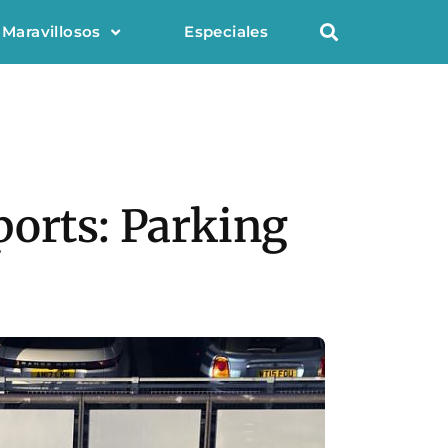
 Maravillosos
Especiales
ports: Parking