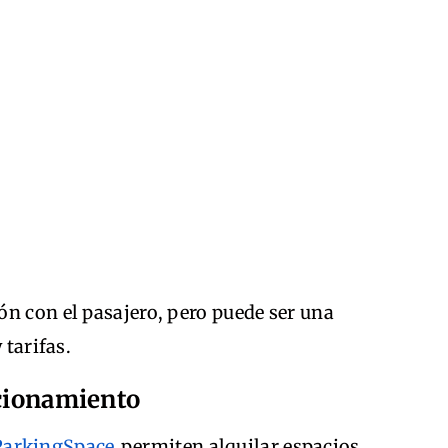
n con el pasajero, pero puede ser una
 tarifas.
acionamiento
ParkingSpace
permiten alquilar espacios