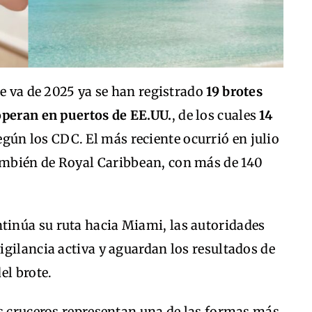
ue va de 2025 ya se han registrado
19 brotes
operan en puertos de EE.UU.
, de los cuales
14
según los CDC. El más reciente ocurrió en julio
ambién de Royal Caribbean, con más de 140
tinúa su ruta hacia Miami, las autoridades
gilancia activa y aguardan los resultados de
el brote.
os cruceros representan una de las formas más