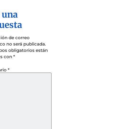
 una
uesta
ción de correo
ico no será publicada.
os obligatorios están
s con
*
rio
*