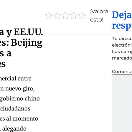
¡Valora
Deja
esto!
resp
a y EE.UU.
Tu direc
s: Beijing
electrón
s a
Los camp
marcado
es
Comenta
mercial entre
n nuevo giro,
l gobierno chino
s ciudadanos
es al momento
e, alegando