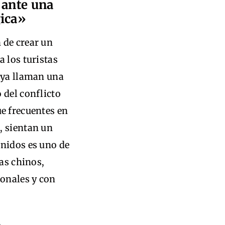
 ante una
gica»
 de crear un
a los turistas
s ya llaman una
 del conflicto
e frecuentes en
, sientan un
Unidos es uno de
tas chinos,
onales y con