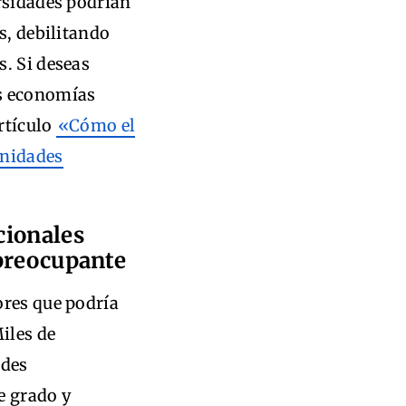
rsidades podrían
s, debilitando
. Si deseas
as economías
artículo
«Cómo el
unidades
cionales
 preocupante
ores que podría
iles de
ades
e grado y