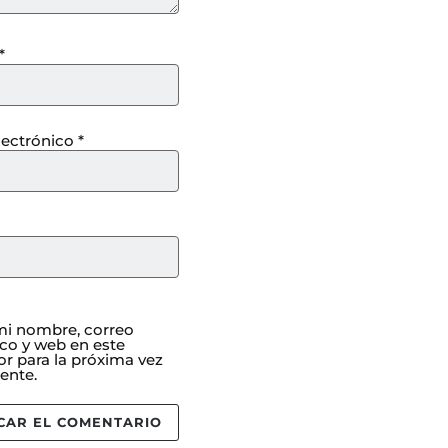
*
lectrónico
*
i nombre, correo
ico y web en este
r para la próxima vez
ente.