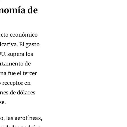
o
onomía de
pacto económico
cativa. El gasto
U. supera los
artamento de
ina fue el tercer
 receptor en
nes de dólares
se.
, las aerolíneas,