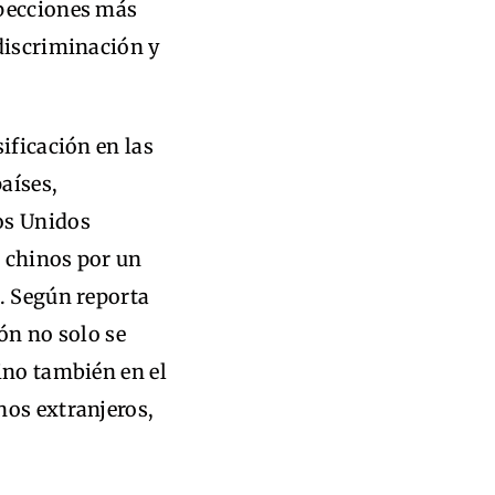
specciones más
discriminación y
ificación en las
aíses,
os Unidos
 chinos por un
. Según reporta
ón no solo se
ino también en el
nos extranjeros,