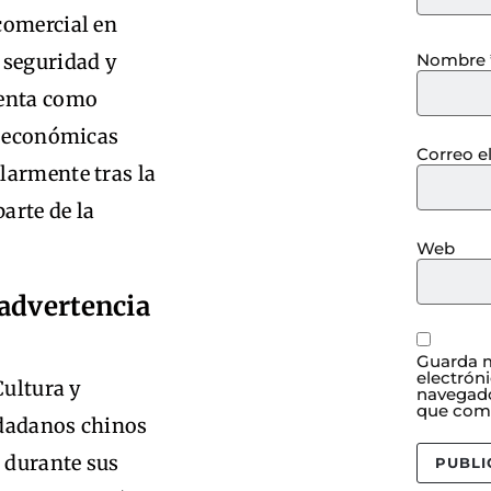
comercial en
Nombre
 seguridad y
senta como
s económicas
Correo e
larmente tras la
parte de la
Web
advertencia
Guarda m
electrón
Cultura y
navegado
que com
udadanos chinos
 durante sus