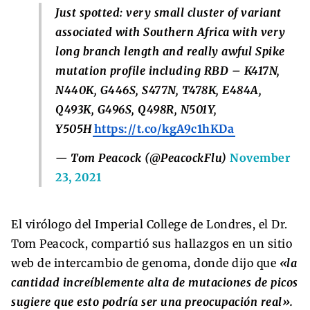
Just spotted: very small cluster of variant
associated with Southern Africa with very
long branch length and really awful Spike
mutation profile including RBD – K417N,
N440K, G446S, S477N, T478K, E484A,
Q493K, G496S, Q498R, N501Y,
Y505H
https://t.co/kgA9c1hKDa
— Tom Peacock (@PeacockFlu)
November
23, 2021
El virólogo del Imperial College de Londres, el Dr.
Tom Peacock, compartió sus hallazgos en un sitio
web de intercambio de genoma, donde dijo que
«la
cantidad increíblemente alta de mutaciones de picos
sugiere que esto podría ser una preocupación real».