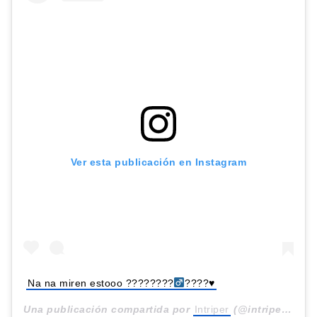
Ver esta publicación en Instagram
Na na miren estooo ????????‍
????
♥️
Una publicación compartida por
Intriper
(@intriper) el
10