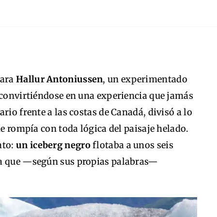
para
Hallur Antoniussen
, un experimentado
ó convirtiéndose en una experiencia que jamás
rio frente a las costas de Canadá, divisó a lo
ue rompía con toda lógica del paisaje helado.
ato:
un iceberg negro
flotaba a unos seis
ma que —según sus propias palabras—