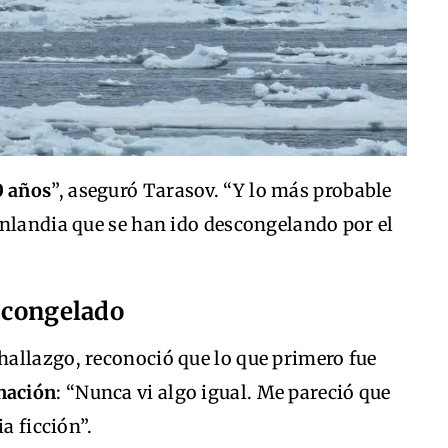
0 años
”, aseguró Tarasov. “Y lo más probable
enlandia que se han ido descongelando por el
o congelado
allazgo, reconoció que lo que primero fue
nación
: “Nunca vi algo igual. Me pareció que
a ficción”.