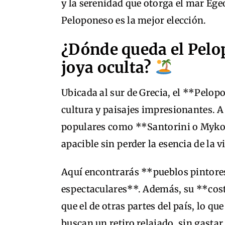
y la serenidad que otorga el mar Ege
Peloponeso es la mejor elección.
¿Dónde queda el Pelo
joya oculta?
Ubicada al sur de Grecia, el **Pelop
cultura y paisajes impresionantes. A
populares como **Santorini o Myko
apacible sin perder la esencia de la v
Aquí encontrarás **pueblos pintores
espectaculares**. Además, su **cos
que el de otras partes del país, lo q
buscan un retiro relajado, sin gastar