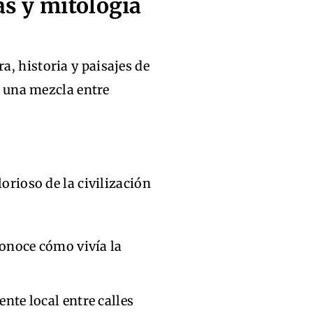
as y mitología
, historia y paisajes de
as una mezcla entre
lorioso de la civilización
 conoce cómo vivía la
ente local entre calles