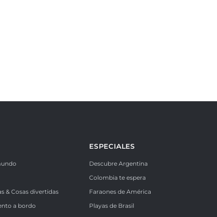
ESPECIALES
mundo
Descubre Argentina
Colombia te espera
as & Cosas divertidas
Faraones de América
ento a bordo
Playas de Brasil