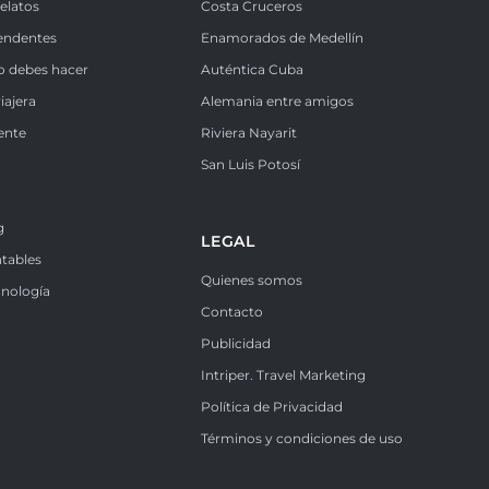
Relatos
Costa Cruceros
endentes
Enamorados de Medellín
o debes hacer
Auténtica Cuba
iajera
Alemania entre amigos
ente
Riviera Nayarit
k
San Luis Potosí
g
LEGAL
ntables
Quienes somos
cnología
Contacto
Publicidad
Intriper. Travel Marketing
Política de Privacidad
Términos y condiciones de uso