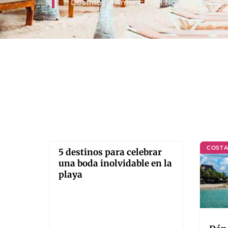
Destinos
»
América del Norte
»
México
COSTA
5 destinos para celebrar
una boda inolvidable en la
playa