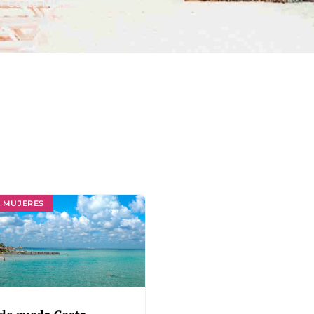
»
Costa Mujeres
 MUJERES