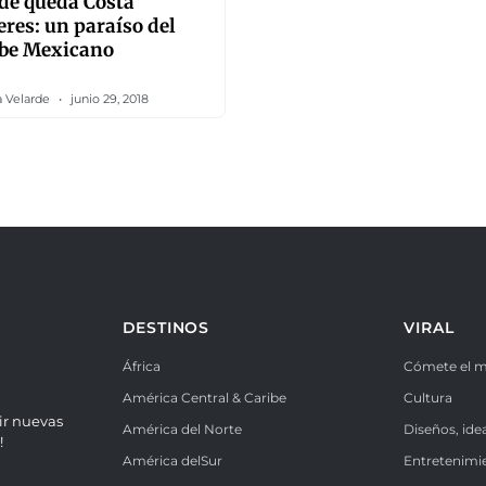
de queda Costa
res: un paraíso del
ibe Mexicano
a Velarde
junio 29, 2018
DESTINOS
VIRAL
África
Cómete el 
América Central & Caribe
Cultura
ir nuevas
América del Norte
Diseños, ide
!
América delSur
Entretenimi