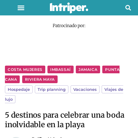
Patrocinado por:
COSTA MUJERES
,
IMBASSAÍ
,
JAMAICA
,
PUNTA
CANA
,
RIVIERA MAYA
Hospedaje
,
Trip planning
,
Vacaciones
,
Viajes de
lujo
5 destinos para celebrar una boda
inolvidable en la playa