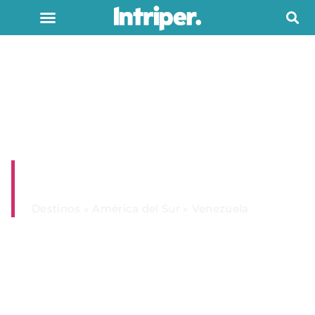
Venezuela
Destinos
»
América del Sur
»
Venezuela