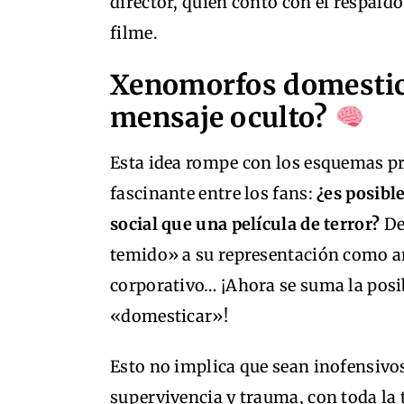
director, quien contó con el respald
filme.
Xenomorfos domestica
mensaje oculto?
Esta idea rompe con los esquemas pre
fascinante entre los fans:
¿es posibl
social que una película de terror?
De
temido» a su representación como ar
corporativo… ¡Ahora se suma la posi
«domesticar»!
Esto no implica que sean inofensivos
supervivencia y trauma, con toda la t