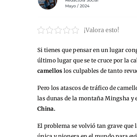
Redactora Social
Mayo / 2024
¡Valora esto!
Si tienes que pensar en un lugar con
último lugar que se te cruce por la
camellos
los culpables de tanto revu
Pero los atascos de tráfico de camel
las dunas de la montaña Mingsha y 
China.
El problema se volvió tan grave que 
única y pionera en el mundo para evi