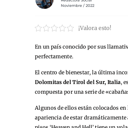
Redactora Social
Noviembre / 2022
¡Valora esto!
En un país conocido por sus llamativ
perfectamente.
El centro de bienestar, la última inc
Dolomitas del Tirol del Sur, Italia
, 
compuesta por una serie de «cabañas»
Algunos de ellos están colocados en l
apariencia de estar dramáticamente 
pisos ‘Heaven and Hell’ tiene un vol