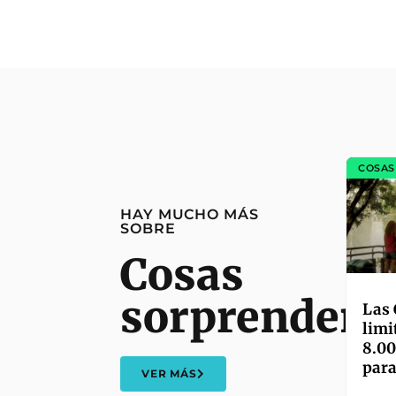
COSAS
HAY MUCHO MÁS
SOBRE
Cosas
sorprendent
Las 
limi
8.00
para
VER MÁS