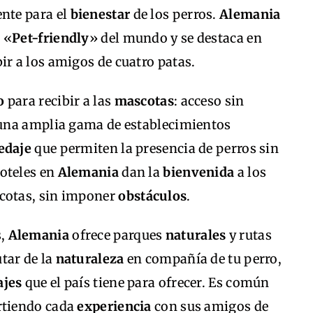
nte para el
bienestar
de los perros.
Alemania
 «
Pet-friendly
» del mundo y se destaca en
ir a los amigos de cuatro patas.
o
para recibir a las
mascotas
: acceso sin
 una amplia gama de establecimientos
edaje
que permiten la presencia de perros sin
hoteles en
Alemania
dan la
bienvenida
a los
cotas, sin imponer
obstáculos
.
s,
Alemania
ofrece parques
naturales
y rutas
tar de la
naturaleza
en compañía de tu perro,
ajes
que el país tiene para ofrecer. Es común
rtiendo cada
experiencia
con sus amigos de