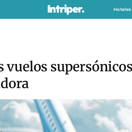
Hoteles
os vuelos supersónico
adora