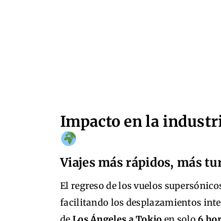
Impacto en la industri
Viajes más rápidos, más t
El regreso de los vuelos supersónico
facilitando los desplazamientos int
de
Los Ángeles a Tokio
en solo
6 ho