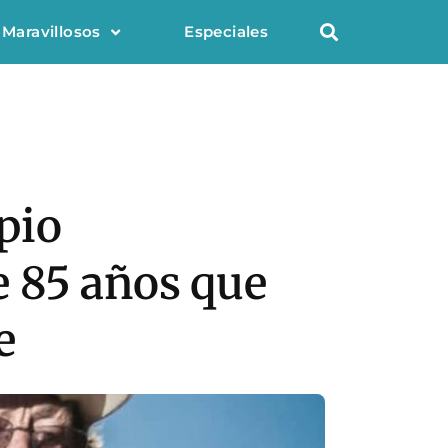
 Maravillosos
Especiales
opio
e 85 años que
e