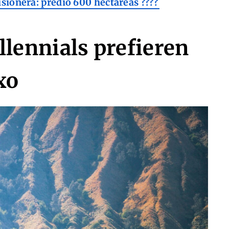
isionera: predio 600 hectáreas ????
llennials prefieren
xo