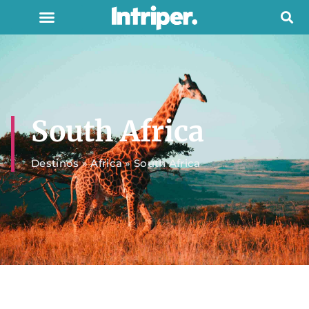
South Africa
Destinos
»
Africa
»
South Africa