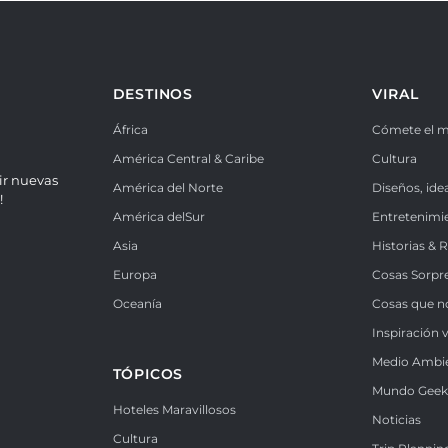
DESTINOS
VIRAL
África
Cómete el 
América Central & Caribe
Cultura
ir nuevas
América del Norte
Diseños, ide
!
América delSur
Entretenimi
Asia
Historias & 
Europa
Cosas Sorpr
Oceanía
Cosas que n
Inspiración v
Medio Ambi
TÓPICOS
Mundo Gee
Hoteles Maravillosos
Noticias
Cultura