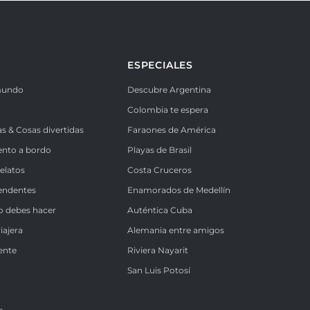
ESPECIALES
mundo
Descubre Argentina
Colombia te espera
as & Cosas divertidas
Faraones de América
ento a bordo
Playas de Brasil
Relatos
Costa Cruceros
endentes
Enamorados de Medellín
o debes hacer
Auténtica Cuba
iajera
Alemania entre amigos
ente
Riviera Nayarit
k
San Luis Potosí