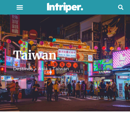
Taiwan
Destinos
»
Asia
»
Taiwan