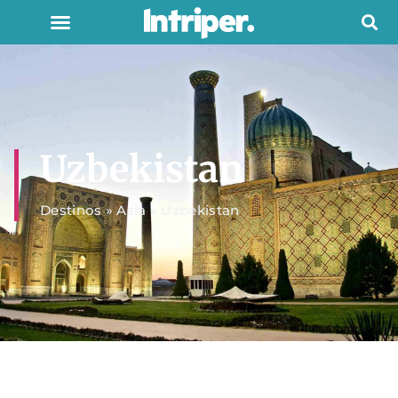
Uzbekistan
Destinos
»
Asia
»
Uzbekistan