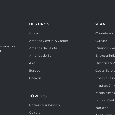
DESTINOS
VIRAL
África
Cómete el 
América Central & Caribe
Cultura
ir nuevas
América del Norte
Diseños, ide
!
América delSur
Entretenimi
Asia
Historias & 
Europa
Cosas Sorpr
Oceanía
Cosas que n
Inspiración v
Medio Ambi
TÓPICOS
Mundo Gee
Hoteles Maravillosos
Noticias
Cultura