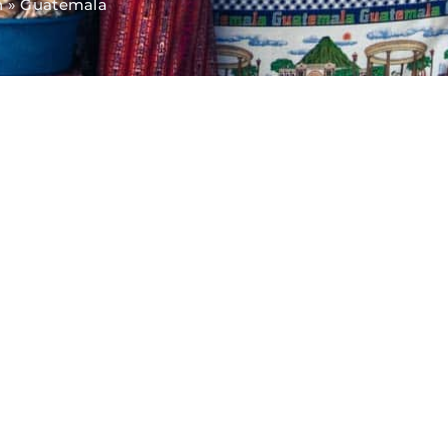
n
»
Guatemala