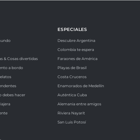
ESPECIALES
mundo
Descubre Argentina
Colombia te espera
as & Cosas divertidas
Faraones de América
ento a bordo
Playas de Brasil
Relatos
Costa Cruceros
endentes
Enamorados de Medellín
o debes hacer
Auténtica Cuba
iajera
Alemania entre amigos
ente
Riviera Nayarit
k
San Luis Potosí