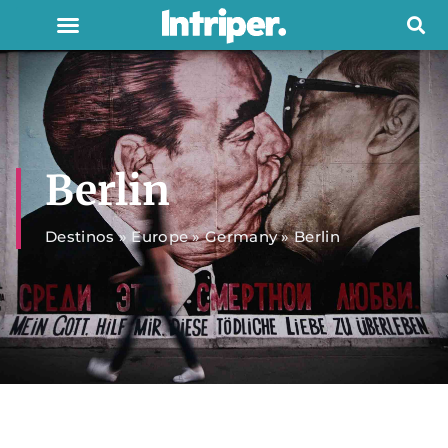
Berlin
Destinos
»
Europe
»
Germany
»
Berlin