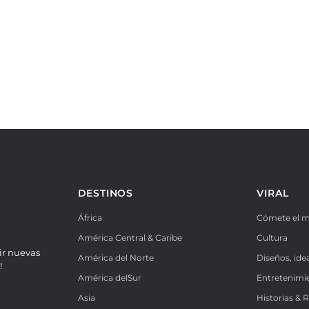
DESTINOS
VIRAL
África
Cómete el 
América Central & Caribe
Cultura
ir nuevas
América del Norte
Diseños, ide
!
América delSur
Entretenimi
Asia
Historias & 