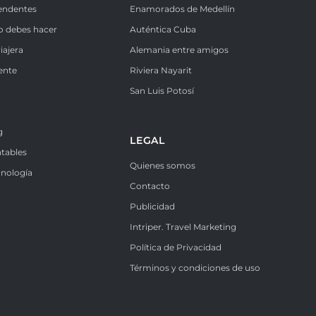
endentes
Enamorados de Medellín
o debes hacer
Auténtica Cuba
iajera
Alemania entre amigos
ente
Riviera Nayarit
k
San Luis Potosí
g
LEGAL
ntables
Quienes somos
cnología
Contacto
Publicidad
Intriper. Travel Marketing
Política de Privacidad
Términos y condiciones de uso