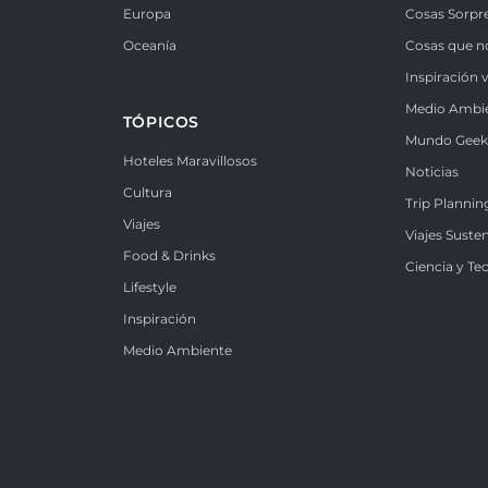
Europa
Cosas Sorpr
Oceanía
Cosas que n
Inspiración v
Medio Ambi
TÓPICOS
Mundo Gee
Hoteles Maravillosos
Noticias
Cultura
Trip Plannin
Viajes
Viajes Suste
Food & Drinks
Ciencia y Te
Lifestyle
Inspiración
Medio Ambiente