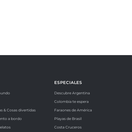
ESPECIALES
mundo
Descubre Argentina
Colombia te espera
as & Cosas divertidas
Faraones de América
ento a bordo
Playas de Brasil
Relatos
Costa Cruceros