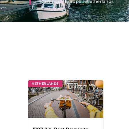
Destinos
»
Europe
»
Netherlands
NETHERLANDS