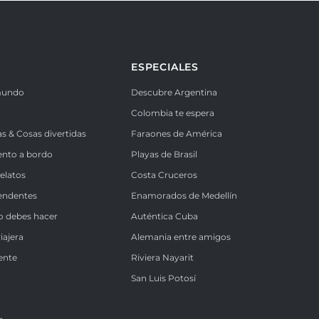
ESPECIALES
mundo
Descubre Argentina
Colombia te espera
as & Cosas divertidas
Faraones de América
ento a bordo
Playas de Brasil
Relatos
Costa Cruceros
endentes
Enamorados de Medellín
o debes hacer
Auténtica Cuba
iajera
Alemania entre amigos
ente
Riviera Nayarit
k
San Luis Potosí