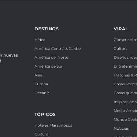
DESTINOS
VIRAL
África
Cómete el 
América Central & Caribe
Cultura
ir nuevas
América del Norte
Diseños, ide
!
América delSur
Entretenimi
Asia
Historias & 
Europa
Cosas Sorpr
Oceanía
Cosas que n
Inspiración v
Medio Ambi
TÓPICOS
Mundo Gee
Hoteles Maravillosos
Noticias
Cultura