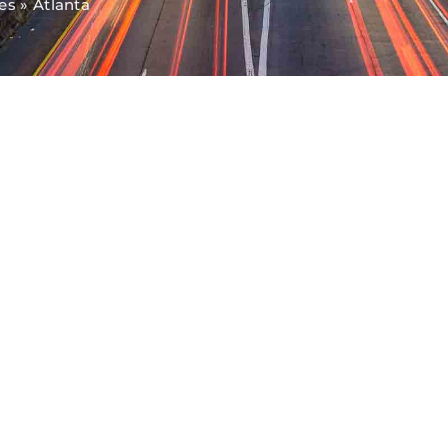
es
»
Atlanta