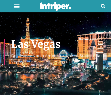
Las Vegas
Destinos
»
North America
»
United States
»
Las
Vegas