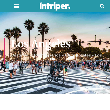
Los Angeles
Destinos
»
North America
»
United States
»
Los
Angeles