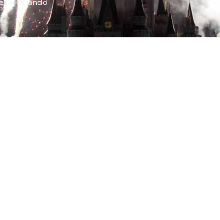
es
»
Orlando