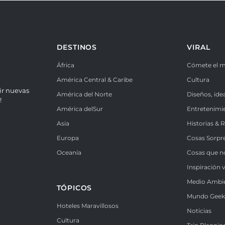
DESTINOS
VIRAL
África
Cómete el 
América Central & Caribe
Cultura
ir nuevas
América del Norte
Diseños, ide
!
América delSur
Entretenimi
Asia
Historias & 
Europa
Cosas Sorpr
Oceanía
Cosas que n
Inspiración v
Medio Ambi
TÓPICOS
Mundo Gee
Hoteles Maravillosos
Noticias
Cultura