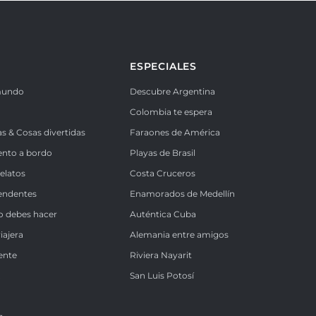
ESPECIALES
mundo
Descubre Argentina
Colombia te espera
as & Cosas divertidas
Faraones de América
ento a bordo
Playas de Brasil
Relatos
Costa Cruceros
endentes
Enamorados de Medellín
o debes hacer
Auténtica Cuba
iajera
Alemania entre amigos
ente
Riviera Nayarit
k
San Luis Potosí