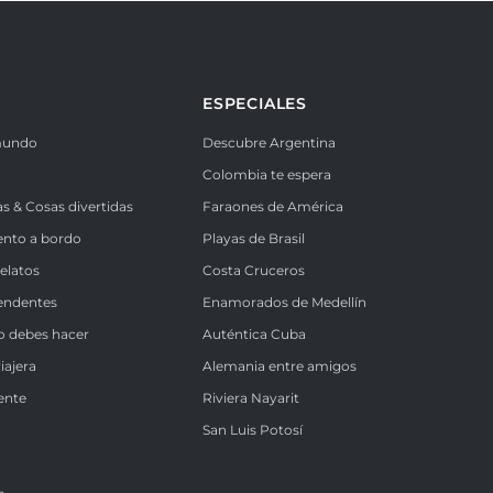
ESPECIALES
mundo
Descubre Argentina
Colombia te espera
as & Cosas divertidas
Faraones de América
ento a bordo
Playas de Brasil
Relatos
Costa Cruceros
endentes
Enamorados de Medellín
o debes hacer
Auténtica Cuba
iajera
Alemania entre amigos
ente
Riviera Nayarit
k
San Luis Potosí