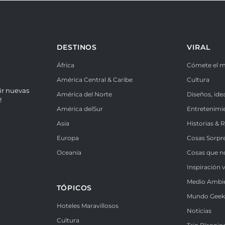
DESTINOS
VIRAL
África
Cómete el 
América Central & Caribe
Cultura
ir nuevas
América del Norte
Diseños, ide
!
América delSur
Entretenimi
Asia
Historias & 
Europa
Cosas Sorpr
Oceanía
Cosas que n
Inspiración v
Medio Ambi
TÓPICOS
Mundo Gee
Hoteles Maravillosos
Noticias
Cultura