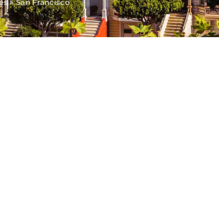
es
»
San Francisco