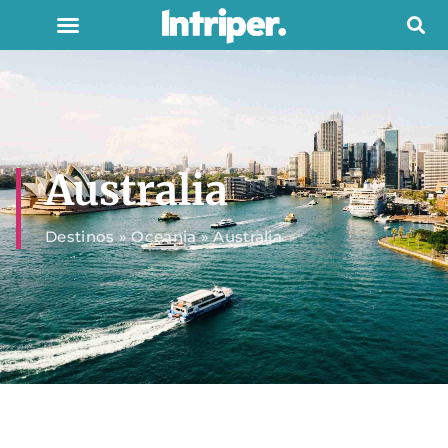
Australia
Destinos
»
Oceania
»
Australia