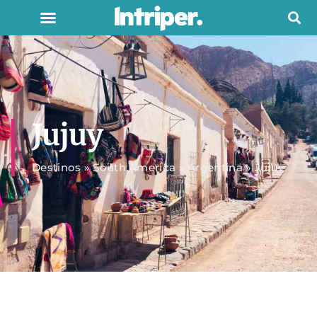
Jujuy
Destinos
»
South America
»
Argentina
»
Jujuy