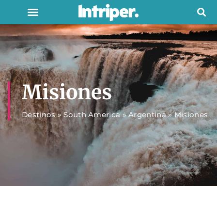
Misiones
Destinos
»
South America
»
Argentina
»
Misiones