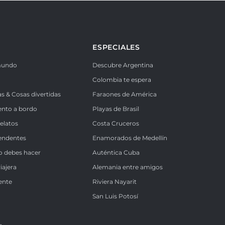
ESPECIALES
mundo
Descubre Argentina
Colombia te espera
as & Cosas divertidas
Faraones de América
ento a bordo
Playas de Brasil
Relatos
Costa Cruceros
endentes
Enamorados de Medellín
o debes hacer
Auténtica Cuba
iajera
Alemania entre amigos
ente
Riviera Nayarit
k
San Luis Potosí