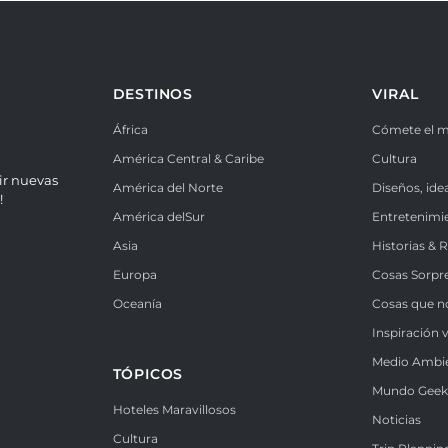
DESTINOS
VIRAL
África
Cómete el 
América Central & Caribe
Cultura
ir nuevas
América del Norte
Diseños, ide
!
América delSur
Entretenimi
Asia
Historias & 
Europa
Cosas Sorpr
Oceanía
Cosas que n
Inspiración v
Medio Ambi
TÓPICOS
Mundo Gee
Hoteles Maravillosos
Noticias
Cultura