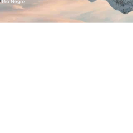
»
Río Negro