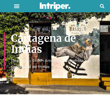
Cartagena de
Indias
Destinos
»
South America
»
Colombia
»
Cartagena de Indias