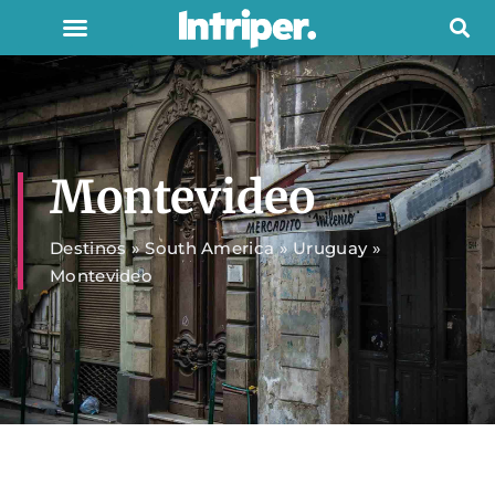
Montevideo
Destinos
»
South America
»
Uruguay
»
Montevideo