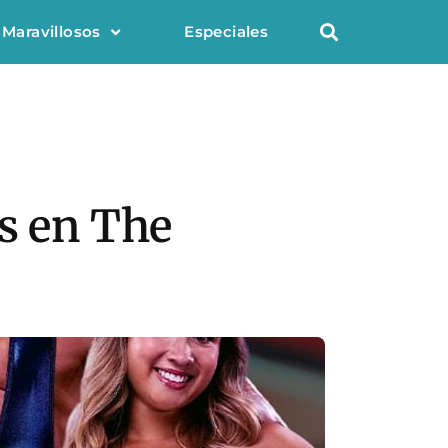
 Maravillosos
Especiales
os en The